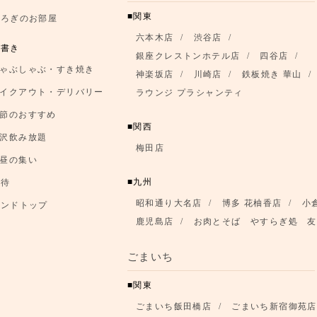
関東
つろぎのお部屋
六本木店
渋谷店
品書き
銀座クレストンホテル店
四谷店
ゃぶしゃぶ・すき焼き
神楽坂店
川崎店
鉄板焼き 華山
イクアウト・デリバリー
ラウンジ プラシャンティ
節のおすすめ
関西
沢飲み放題
梅田店
昼の集い
九州
優待
昭和通り大名店
博多 花柚香店
小
ランドトップ
鹿児島店
お肉とそば やすらぎ処 友
ごまいち
関東
ごまいち飯田橋店
ごまいち新宿御苑店