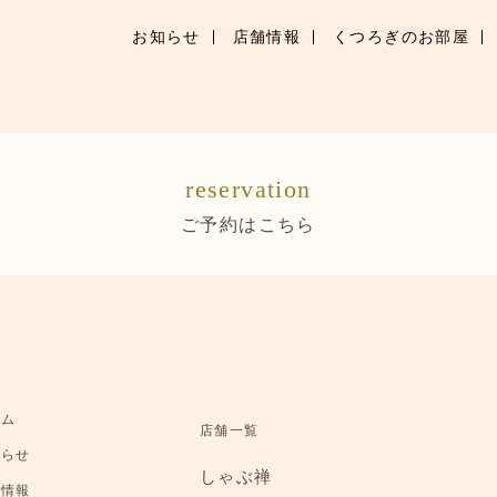
お知らせ
店舗情報
くつろぎのお部屋
お知らせ
お品書き
reservation
くつろぎのお部屋
ご予約はこちら
店舗情報
ご優待
ブランドトップ
ーム
店舗一覧
ご予約はこちら
知らせ
しゃぶ禅
舗情報