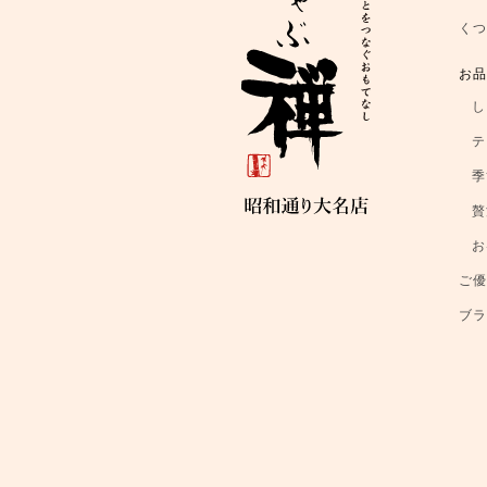
く
お
し
テ
季
贅
お
ご
ブ