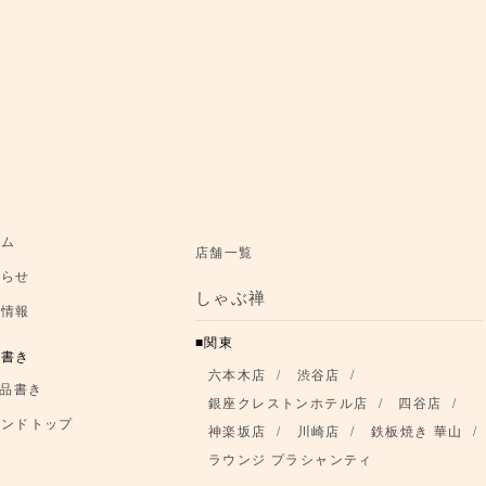
てすと
お知らせ
お品書き
ーム
店舗一覧
ブランドトップ
知らせ
しゃぶ禅
店舗情報
舗情報
関東
品書き
六本木店
渋谷店
品書き
銀座クレストンホテル店
四谷店
ランドトップ
神楽坂店
川崎店
鉄板焼き 華山
ラウンジ プラシャンティ