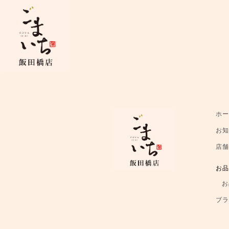
ホ
お
店
お
お
ブ