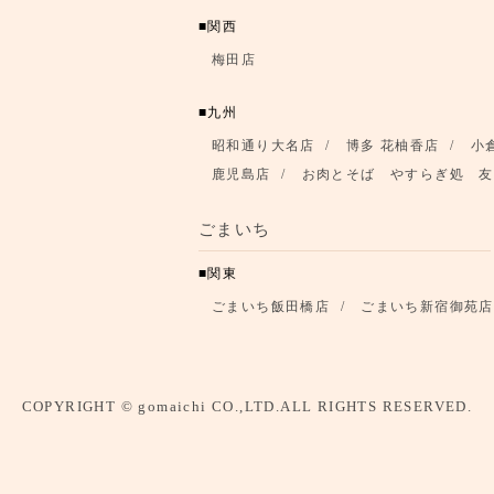
関西
梅田店
九州
昭和通り大名店
博多 花柚香店
小
鹿児島店
お肉とそば やすらぎ処 友
ごまいち
関東
ごまいち飯田橋店
ごまいち新宿御苑店
COPYRIGHT © gomaichi CO.,LTD.ALL RIGHTS RESERVED.