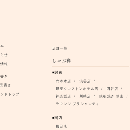
ーム
店舗一覧
知らせ
しゃぶ禅
舗情報
関東
品書き
六本木店
渋谷店
品書き
銀座クレストンホテル店
四谷店
ランドトップ
神楽坂店
川崎店
鉄板焼き 華山
ラウンジ プラシャンティ
関西
梅田店