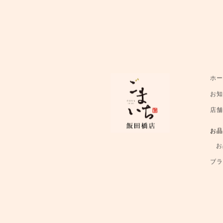
ホ
お
店
お
お
ブ