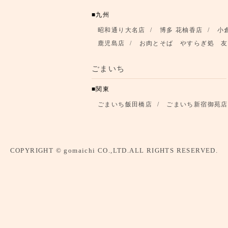
九州
昭和通り大名店
博多 花柚香店
小
鹿児島店
お肉とそば やすらぎ処 友
ごまいち
関東
ごまいち飯田橋店
ごまいち新宿御苑店
COPYRIGHT © gomaichi CO.,LTD.ALL RIGHTS RESERVED.