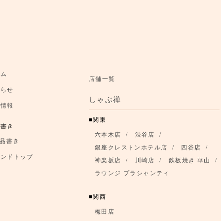
お知らせ
ーム
店舗一覧
知らせ
お品書き
しゃぶ禅
舗情報
ブランドトップ
関東
品書き
六本木店
渋谷店
店舗情報
品書き
銀座クレストンホテル店
四谷店
ランドトップ
神楽坂店
川崎店
鉄板焼き 華山
ラウンジ プラシャンティ
関西
梅田店