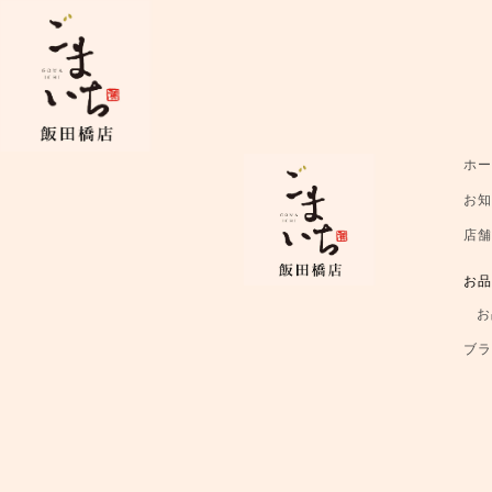
ホ
お
店
お
お
ブ