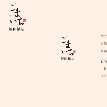
ホ
お
店
お
お
ブ