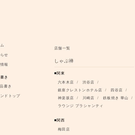
お知らせ
ーム
店舗一覧
知らせ
お品書き
しゃぶ禅
舗情報
ブランドトップ
関東
品書き
六本木店
渋谷店
店舗情報
品書き
銀座クレストンホテル店
四谷店
ランドトップ
神楽坂店
川崎店
鉄板焼き 華山
ラウンジ プラシャンティ
関西
梅田店