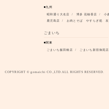
九州
昭和通り大名店
博多 花柚香店
小
鹿児島店
お肉とそば やすらぎ処 友
ごまいち
関東
ごまいち飯田橋店
ごまいち新宿御苑店
COPYRIGHT © gomaichi CO.,LTD.ALL RIGHTS RESERVED.