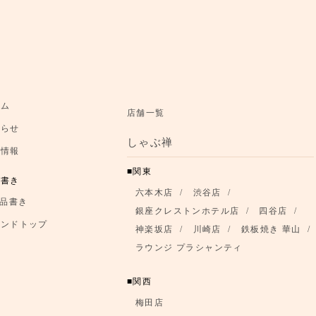
お知らせ
ーム
店舗一覧
知らせ
お品書き
しゃぶ禅
舗情報
ブランドトップ
関東
品書き
六本木店
渋谷店
店舗情報
品書き
銀座クレストンホテル店
四谷店
ランドトップ
神楽坂店
川崎店
鉄板焼き 華山
ラウンジ プラシャンティ
関西
梅田店