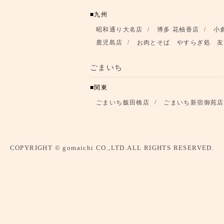
九州
昭和通り大名店
博多 花柚香店
小
鹿児島店
お肉とそば やすらぎ処 友
ごまいち
関東
ごまいち飯田橋店
ごまいち新宿御苑店
COPYRIGHT © gomaichi CO.,LTD.ALL RIGHTS RESERVED.