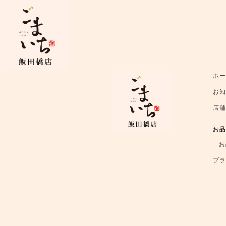
ホ
お
店
お
お
ブ