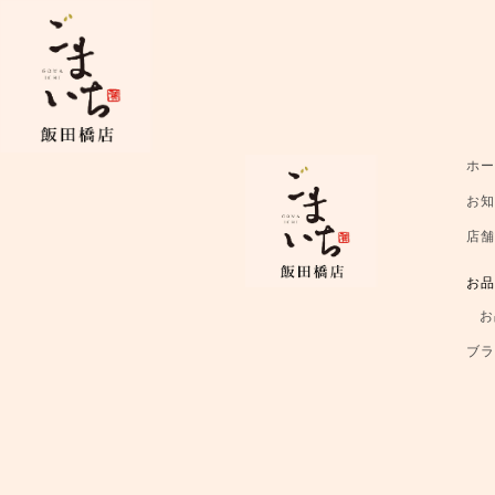
ホ
お
店
お
お
ブ