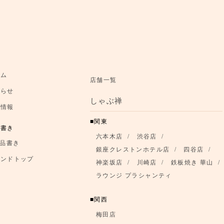
お知らせ
ーム
店舗一覧
知らせ
お品書き
しゃぶ禅
舗情報
ブランドトップ
関東
品書き
六本木店
渋谷店
店舗情報
品書き
銀座クレストンホテル店
四谷店
ランドトップ
神楽坂店
川崎店
鉄板焼き 華山
ラウンジ プラシャンティ
関西
梅田店