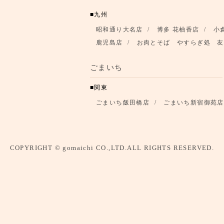
九州
昭和通り大名店
博多 花柚香店
小
鹿児島店
お肉とそば やすらぎ処 友
ごまいち
関東
ごまいち飯田橋店
ごまいち新宿御苑店
COPYRIGHT © gomaichi CO.,LTD.ALL RIGHTS RESERVED.