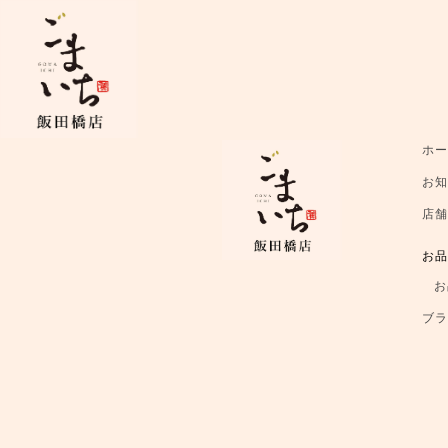
ホ
お
店
お
お
ブ