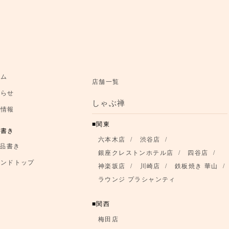
お知らせ
ーム
店舗一覧
知らせ
お品書き
しゃぶ禅
舗情報
ブランドトップ
関東
品書き
六本木店
渋谷店
店舗情報
品書き
銀座クレストンホテル店
四谷店
ランドトップ
神楽坂店
川崎店
鉄板焼き 華山
ラウンジ プラシャンティ
関西
梅田店