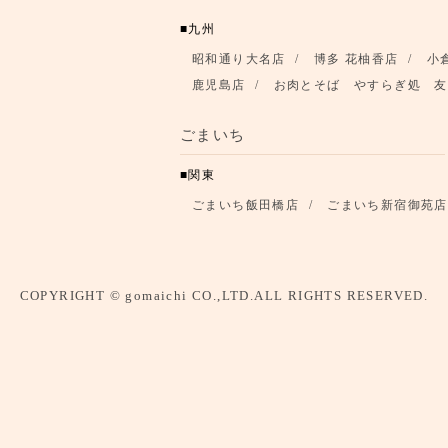
九州
昭和通り大名店
博多 花柚香店
小
鹿児島店
お肉とそば やすらぎ処 友
ごまいち
関東
ごまいち飯田橋店
ごまいち新宿御苑店
COPYRIGHT © gomaichi CO.,LTD.ALL RIGHTS RESERVED.