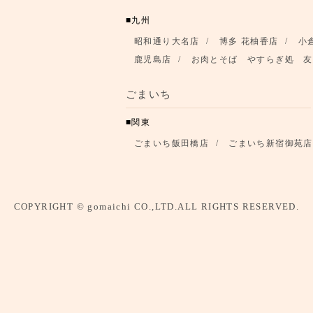
九州
昭和通り大名店
博多 花柚香店
小
鹿児島店
お肉とそば やすらぎ処 友
ごまいち
関東
ごまいち飯田橋店
ごまいち新宿御苑店
COPYRIGHT © gomaichi CO.,LTD.ALL RIGHTS RESERVED.