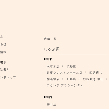
お知らせ
ーム
店舗一覧
知らせ
お品書き
しゃぶ禅
舗情報
ブランドトップ
関東
品書き
六本木店
渋谷店
店舗情報
品書き
銀座クレストンホテル店
四谷店
ランドトップ
神楽坂店
川崎店
鉄板焼き 華山
ラウンジ プラシャンティ
関西
梅田店