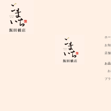
ホ
お
店
お
お
ブ