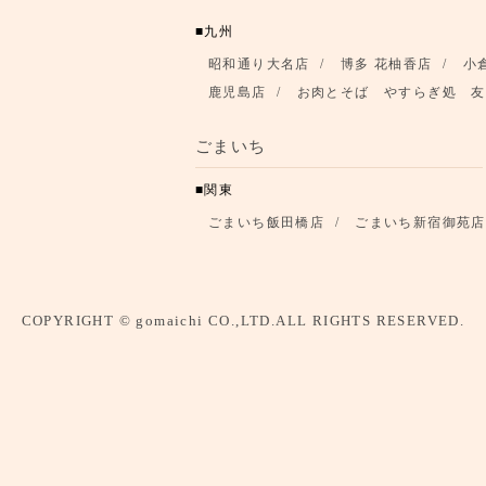
九州
昭和通り大名店
博多 花柚香店
小
鹿児島店
お肉とそば やすらぎ処 友
ごまいち
関東
ごまいち飯田橋店
ごまいち新宿御苑店
COPYRIGHT © gomaichi CO.,LTD.ALL RIGHTS RESERVED.