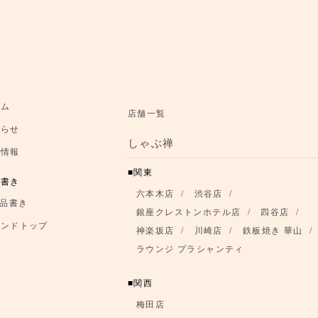
お知らせ
ーム
店舗一覧
知らせ
お品書き
しゃぶ禅
舗情報
ブランドトップ
関東
品書き
六本木店
渋谷店
店舗情報
品書き
銀座クレストンホテル店
四谷店
ランドトップ
神楽坂店
川崎店
鉄板焼き 華山
ラウンジ プラシャンティ
関西
梅田店