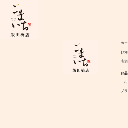
ホ
お
店
お
お
ブ