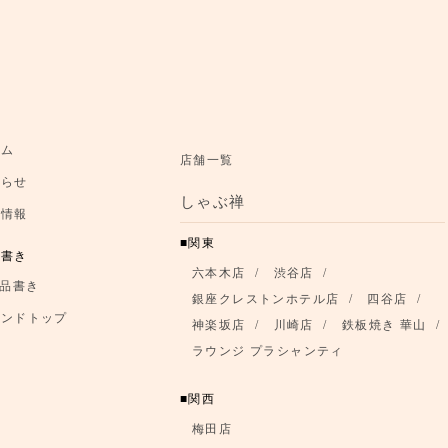
お知らせ
ーム
店舗一覧
知らせ
お品書き
しゃぶ禅
舗情報
ブランドトップ
関東
品書き
六本木店
渋谷店
店舗情報
品書き
銀座クレストンホテル店
四谷店
ランドトップ
神楽坂店
川崎店
鉄板焼き 華山
ラウンジ プラシャンティ
関西
梅田店