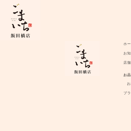
ホ
お
店
お
お
ブ