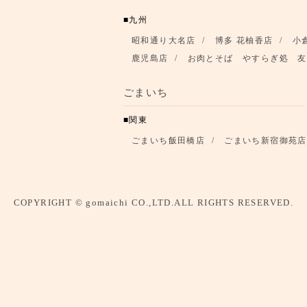
九州
昭和通り大名店
博多 花柚香店
小
鹿児島店
お肉とそば やすらぎ処 友
ごまいち
関東
ごまいち飯田橋店
ごまいち新宿御苑店
COPYRIGHT © gomaichi CO.,LTD.ALL RIGHTS RESERVED.