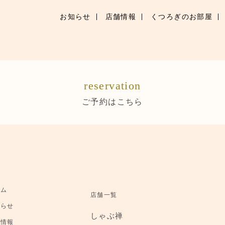
お知らせ
店舗情報
くつろぎのお部屋
お知らせ
お品書き
reservation
くつろぎのお部屋
ご予約はこちら
ご優待
店舗情報
ブランドトップ
ーム
店舗一覧
ご予約はこちら
知らせ
しゃぶ禅
舗情報