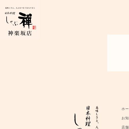
ホ
お
店