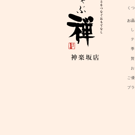
く
お
し
テ
季
贅
お
ご
ブ