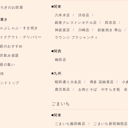
関東
つろぎのお部屋
六本木店
渋谷店
品書き
銀座クレストンホテル店
四谷店
ゃぶしゃぶ・すき焼き
神楽坂店
川崎店
鉄板焼き 華山
イクアウト・デリバリー
ラウンジ プラシャンティ
節のおすすめ
関西
沢飲み放題
梅田店
昼の集い
九州
優待
昭和通り大名店
博多 花柚香店
小
ランドトップ
鹿児島店
お肉とそば やすらぎ処 友
ごまいち
関東
ごまいち飯田橋店
ごまいち新宿御苑店