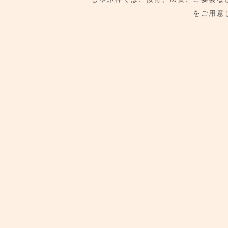
しゃぶ禅では、接待、法要、ご宴会な
をご用意