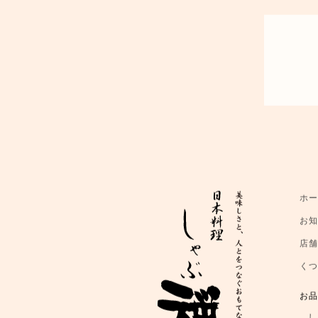
ホ
お
店
く
お