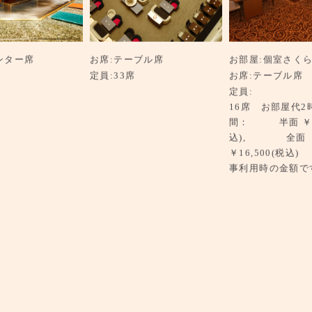
ンター席
お席
テーブル席
お部屋
個室さく
定員
33席
お席
テーブル席
定員
16席 お部屋代2
間： 半面 ￥8,
込), 全面
￥16,500(税込
事利用時の金額で