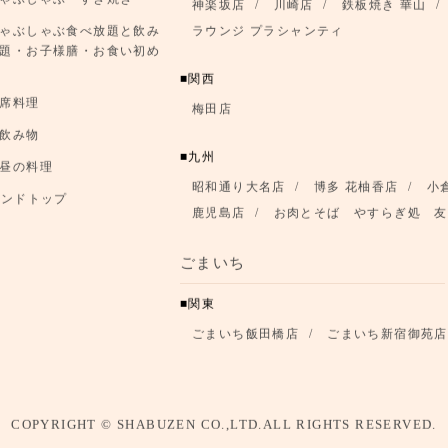
ゃぶしゃぶ・すき焼き
神楽坂店
川崎店
鉄板焼き 華山
ゃぶしゃぶ食べ放題と飲み
ラウンジ プラシャンティ
題・お子様膳・お食い初め
関西
席料理
梅田店
飲み物
九州
昼の料理
昭和通り大名店
博多 花柚香店
小
ランドトップ
鹿児島店
お肉とそば やすらぎ処 友
ごまいち
関東
ごまいち飯田橋店
ごまいち新宿御苑店
COPYRIGHT © SHABUZEN CO.,LTD.ALL RIGHTS RESERVED.