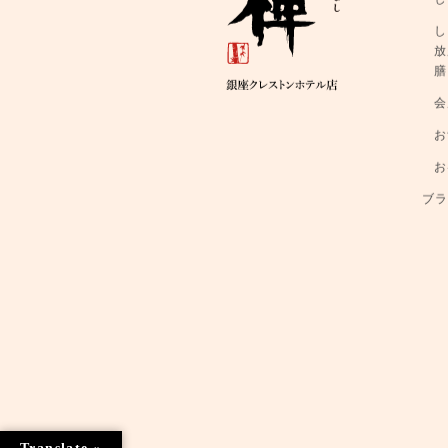
し
し
放
膳
会
お
お
ブ