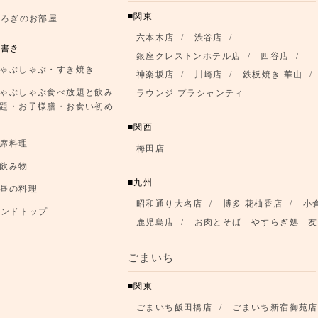
関東
つろぎのお部屋
六本木店
渋谷店
品書き
銀座クレストンホテル店
四谷店
ゃぶしゃぶ・すき焼き
神楽坂店
川崎店
鉄板焼き 華山
ゃぶしゃぶ食べ放題と飲み
ラウンジ プラシャンティ
題・お子様膳・お食い初め
関西
席料理
梅田店
飲み物
九州
昼の料理
昭和通り大名店
博多 花柚香店
小
ランドトップ
鹿児島店
お肉とそば やすらぎ処 友
ごまいち
関東
ごまいち飯田橋店
ごまいち新宿御苑店