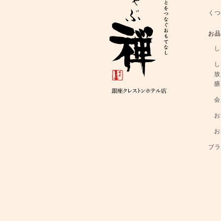
く
お
し
し
放
膳
会
お
お
ブ