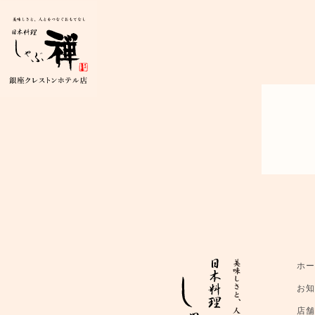
ホ
お
店