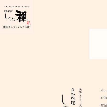
ホ
お
店