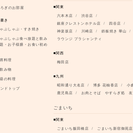
関東
つろぎのお部屋
六本木店
渋谷店
品書き
銀座クレストンホテル店
四谷店
ゃぶしゃぶ・すき焼き
神楽坂店
川崎店
鉄板焼き 華山
ゃぶしゃぶ食べ放題と飲み
ラウンジ プラシャンティ
題・お子様膳・お食い初め
関西
席料理
梅田店
飲み物
九州
昼の料理
昭和通り大名店
博多 花柚香店
小
ランドトップ
鹿児島店
お肉とそば やすらぎ処 友
ごまいち
関東
ごまいち飯田橋店
ごまいち新宿御苑店