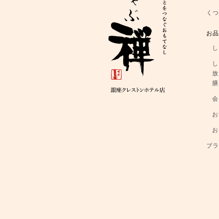
く
お
し
し
放
膳
会
お
お
ブ