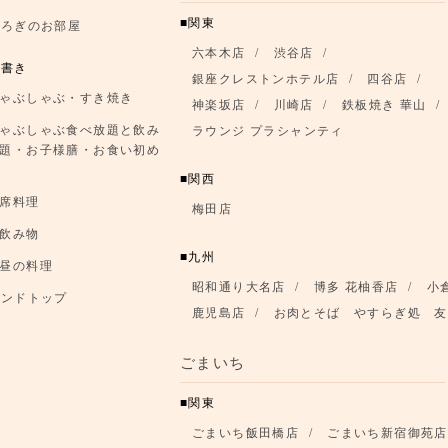
関東
つろぎのお部屋
六本木店
渋谷店
品書き
銀座クレストンホテル店
四谷店
ゃぶしゃぶ・すき焼き
神楽坂店
川崎店
鉄板焼き 華山
ゃぶしゃぶ食べ放題と飲み
ラウンジ プラシャンティ
題・お子様膳・お食い初め
関西
席料理
梅田店
飲み物
九州
昼の料理
昭和通り大名店
博多 花柚香店
小
ランドトップ
鹿児島店
お肉とそば やすらぎ処 友
ごまいち
関東
ごまいち飯田橋店
ごまいち新宿御苑店