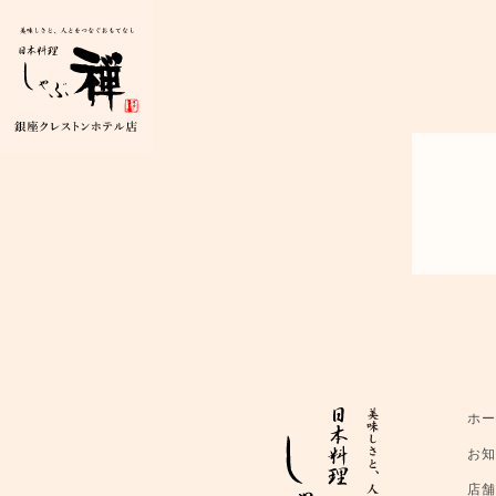
ホ
お
店