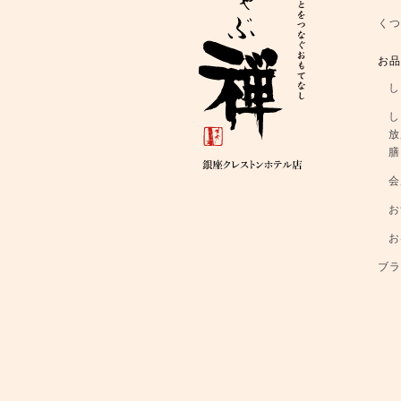
く
お
し
し
放
膳
会
お
お
ブ