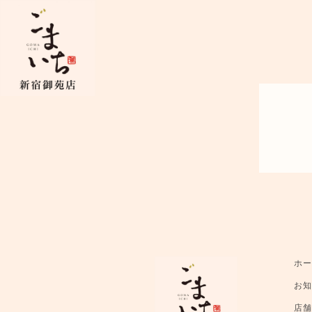
ホ
お
店