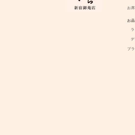
お
お
ラ
デ
ブ