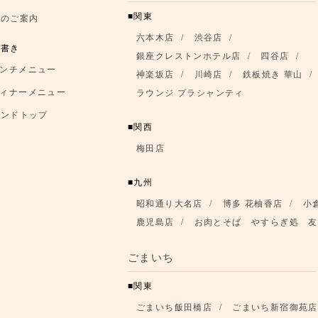
関東
席のご案内
六本木店
渋谷店
品書き
銀座クレストンホテル店
四谷店
ンチメニュー
神楽坂店
川崎店
鉄板焼き 華山
ィナーメニュー
ラウンジ プラシャンティ
ランドトップ
関西
梅田店
九州
昭和通り大名店
博多 花柚香店
小
鹿児島店
お肉とそば やすらぎ処 友
ごまいち
関東
ごまいち飯田橋店
ごまいち新宿御苑店