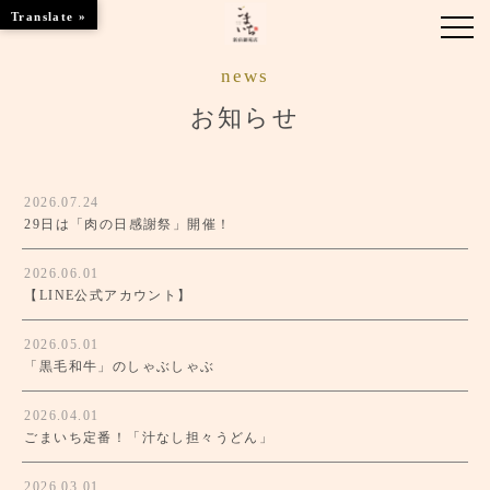
Translate »
news
お知らせ
お知らせ
お席のご案内
2026.07.24
お品書き
29日は「肉の日感謝祭」開催！
ブランドトップ
2026.06.01
【LINE公式アカウント】
店舗情報
2026.05.01
「黒毛和牛」のしゃぶしゃぶ
ご予約はこちら
2026.04.01
ごまいち定番！「汁なし担々うどん」
2026.03.01