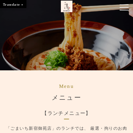
Translate »
お知らせ
お席のご案内
お品書き
ブランドトップ
店舗情報
Menu
メニュー
ご予約はこちら
【ランチメニュー】
「ごまいち新宿御苑店」のランチでは、
厳選・拘りのお肉