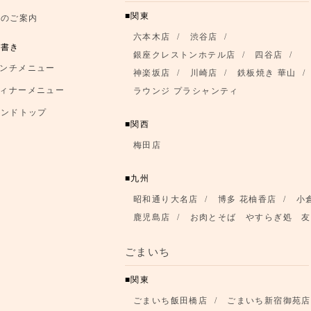
関東
席のご案内
六本木店
渋谷店
品書き
銀座クレストンホテル店
四谷店
ンチメニュー
神楽坂店
川崎店
鉄板焼き 華山
ィナーメニュー
ラウンジ プラシャンティ
ランドトップ
関西
梅田店
九州
昭和通り大名店
博多 花柚香店
小
鹿児島店
お肉とそば やすらぎ処 友
ごまいち
関東
ごまいち飯田橋店
ごまいち新宿御苑店