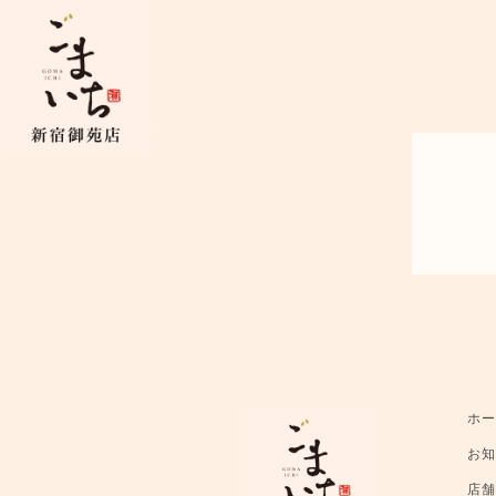
ホ
お
店