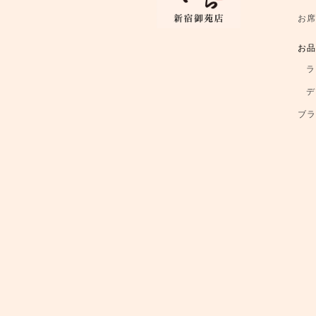
お
お
ラ
デ
ブ