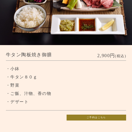
牛タン陶板焼き御膳
2,900円
(税込)
・小鉢
・牛タン８０ｇ
・野菜
・ご飯、汁物、香の物
・デザート
ご予約はこちら