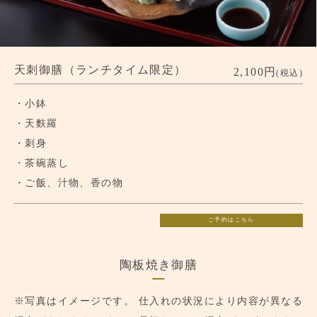
天刺御膳（ランチタイム限定）
2,100円
(税込)
・小鉢
・天麩羅
・刺身
・茶碗蒸し
・ご飯、汁物、香の物
ご予約はこちら
陶板焼き御膳
※写真はイメージです。
仕入れの状況により内容が異なる