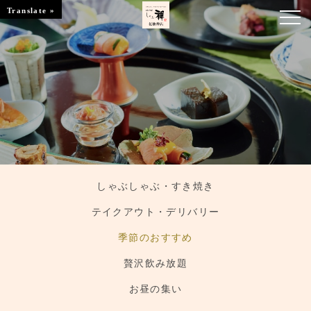
Translate »
お知らせ
お品書き
くつろぎのお部屋
店舗情報
しゃぶしゃぶ・すき焼き
ご優待
テイクアウト・デリバリー
ブランドトップ
季節のおすすめ
贅沢飲み放題
ご予約はこちら
お昼の集い