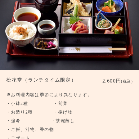
松花堂（ランチタイム限定）
2,600円
(税込)
※お料理内容は季節により異なります。
・小鉢2種 ・前菜
・お造り2種 ・揚げ物
・強肴 ・茶碗蒸し
・ご飯、汁物、香の物
・デザート