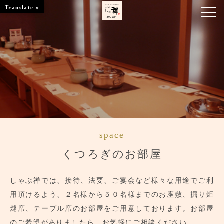
Translate »
お知らせ
お品書き
くつろぎのお部屋
店舗情報
space
ブランドトップ
くつろぎのお部屋
ご予約はこちら
しゃぶ禅では、接待、法要、ご宴会など様々な用途でご利
用頂けるよう、２名様から５０名様までのお座敷、掘り炬
燵席、テーブル席のお部屋をご用意しております。お部屋
のご希望がありましたら、お気軽にご相談ください。