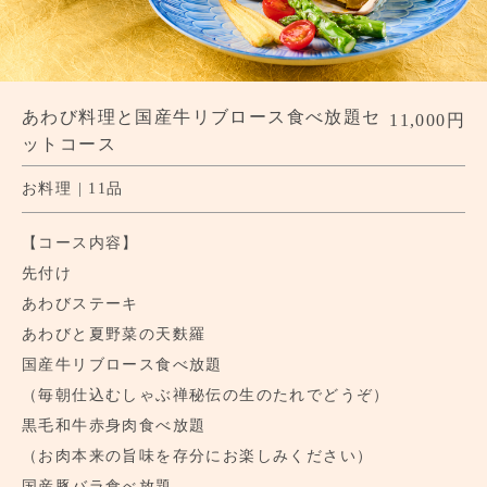
あわび料理と国産牛リブロース食べ放題セ
11,000円
ットコース
お料理 | 11品
【コース内容】
先付け
あわびステーキ
あわびと夏野菜の天麩羅
国産牛リブロース食べ放題
（毎朝仕込むしゃぶ禅秘伝の生のたれでどうぞ）
黒毛和牛赤身肉食べ放題
（お肉本来の旨味を存分にお楽しみください）
国産豚バラ食べ放題