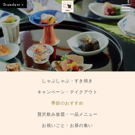
Translate »
お知らせ
お品書き
くつろぎのお部屋
店舗情報
しゃぶしゃぶ・すき焼き
ご優待
キャンペーン・テイクアウト
ブランドトップ
季節のおすすめ
贅沢飲み放題・一品メニュー
ご予約はこちら
お祝いごと・お昼の集い