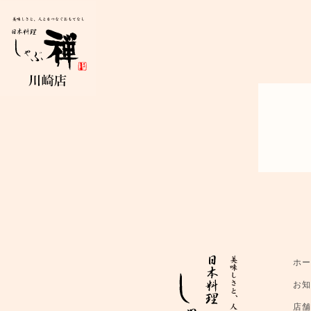
ホ
お
店