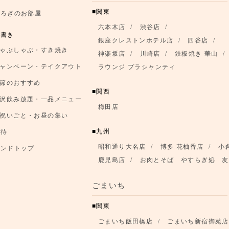
関東
つろぎのお部屋
六本木店
渋谷店
品書き
銀座クレストンホテル店
四谷店
ゃぶしゃぶ・すき焼き
神楽坂店
川崎店
鉄板焼き 華山
ャンペーン・テイクアウト
ラウンジ プラシャンティ
節のおすすめ
関西
沢飲み放題・一品メニュー
梅田店
祝いごと・お昼の集い
九州
優待
昭和通り大名店
博多 花柚香店
小
ランドトップ
鹿児島店
お肉とそば やすらぎ処 友
ごまいち
関東
ごまいち飯田橋店
ごまいち新宿御苑店