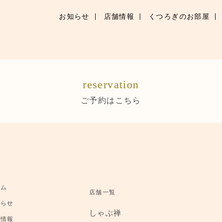
お知らせ
店舗情報
くつろぎのお部屋
お知らせ
お品書き
reservation
くつろぎのお部屋
ご予約はこちら
店舗情報
ご優待
ブランドトップ
ーム
店舗一覧
ご予約はこちら
知らせ
しゃぶ禅
舗情報