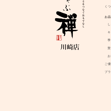
く
お
し
キ
季
贅
お
ご
ブ