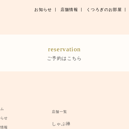
お知らせ
店舗情報
くつろぎのお部屋
お知らせ
お品書き
reservation
くつろぎのお部屋
ご予約はこちら
店舗情報
ご優待
ブランドトップ
ーム
店舗一覧
ご予約はこちら
知らせ
しゃぶ禅
舗情報