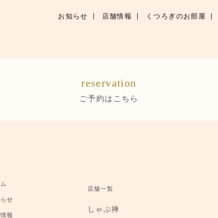
お知らせ
店舗情報
くつろぎのお部屋
お知らせ
お品書き
reservation
くつろぎのお部屋
ご予約はこちら
店舗情報
ご優待
ブランドトップ
ーム
店舗一覧
ご予約はこちら
知らせ
しゃぶ禅
舗情報