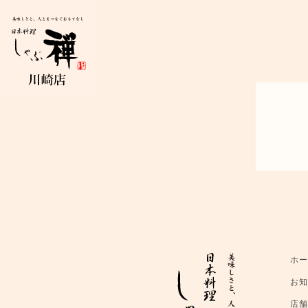
ホ
お
店