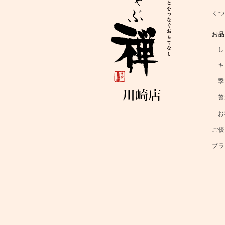
く
お
し
キ
季
贅
お
ご
ブ