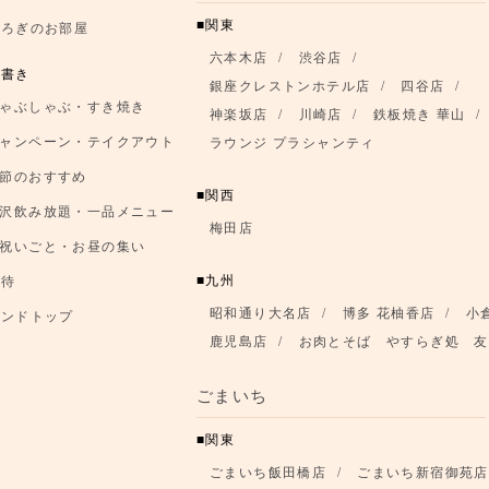
関東
つろぎのお部屋
六本木店
渋谷店
品書き
銀座クレストンホテル店
四谷店
ゃぶしゃぶ・すき焼き
神楽坂店
川崎店
鉄板焼き 華山
ャンペーン・テイクアウト
ラウンジ プラシャンティ
節のおすすめ
関西
沢飲み放題・一品メニュー
梅田店
祝いごと・お昼の集い
九州
優待
昭和通り大名店
博多 花柚香店
小
ランドトップ
鹿児島店
お肉とそば やすらぎ処 友
ごまいち
関東
ごまいち飯田橋店
ごまいち新宿御苑店