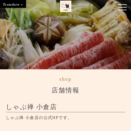
Translate »
お知らせ
お品書き
くつろぎのお部屋
店舗情報
shop
ご優待
店舗情報
ブランドトップ
しゃぶ禅 小倉店
ご予約はこちら
しゃぶ禅 小倉店の公式HPです。