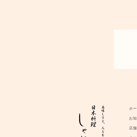
ホ
お
店