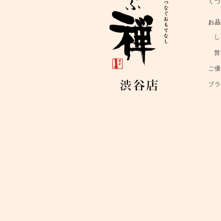
く
お
し
贅
ご
ブ