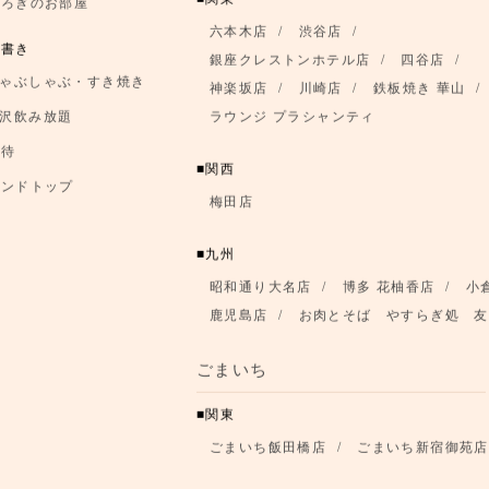
関東
つろぎのお部屋
六本木店
渋谷店
品書き
銀座クレストンホテル店
四谷店
ゃぶしゃぶ・すき焼き
神楽坂店
川崎店
鉄板焼き 華山
沢飲み放題
ラウンジ プラシャンティ
優待
関西
ランドトップ
梅田店
九州
昭和通り大名店
博多 花柚香店
小
鹿児島店
お肉とそば やすらぎ処 友
ごまいち
関東
ごまいち飯田橋店
ごまいち新宿御苑店