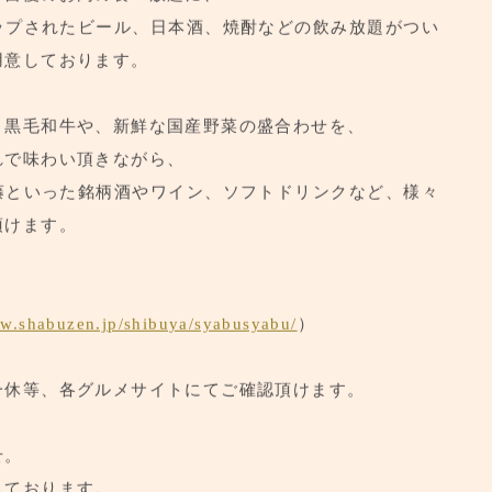
禅自慢のお肉の食べ放題に、
ップされたビール、日本酒、焼酎などの飲み放題がつい
用意しております。
、黒毛和牛や、新鮮な国産野菜の盛合わせを、
れで味わい頂きながら、
藤といった銘柄酒やワイン、ソフトドリンクなど、様々
頂けます。
ww.shabuzen.jp/shibuya/syabusyabu/
）
一休等、各グルメサイトにてご確認頂けます。
せ。