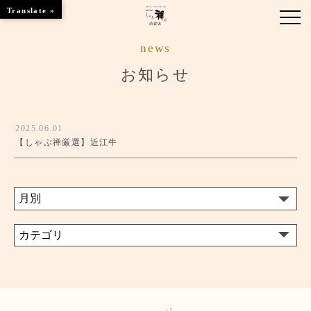
Translate »
news
お知らせ
お知らせ
お品書き
2025.06.01
くつろぎのお部屋
【しゃぶ禅厳選】近江牛
店舗情報
ご優待
ブランドトップ
ご予約はこちら