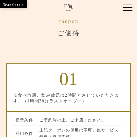
Translate »
coupon
お知らせ
ご優待
お品書き
くつろぎのお部屋
01
店舗情報
ブランドトップ
※食べ放題、飲み放題は2時間とさせていただきま
す。（1時間30分ラストオーダー）
ご予約はこちら
提示条件
ご予約時の上、ご来店ください。
上記クーポンの併用は不可。他サービス
利用条件
特典の併用不可。