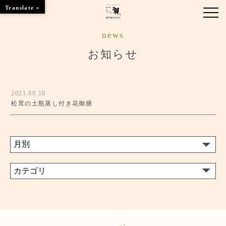
Translate »
news
お知らせ
お知らせ
お品書き
2021.09.18
くつろぎのお部屋
松茸の土瓶蒸し付き花御膳
店舗情報
ご優待
ブランドトップ
ご予約はこちら