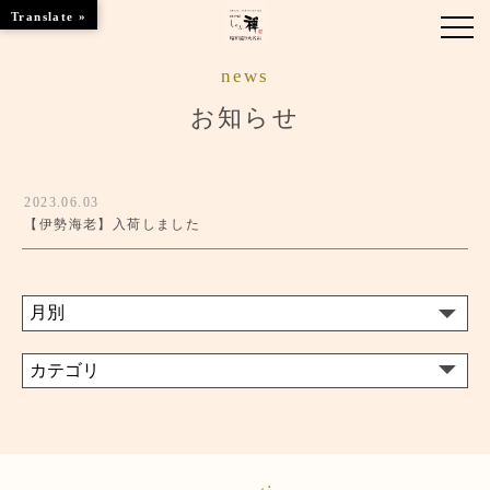
Translate »
news
お知らせ
お知らせ
お品書き
2023.06.03
くつろぎのお部屋
【伊勢海老】入荷しました
店舗情報
ご優待
ブランドトップ
ご予約はこちら