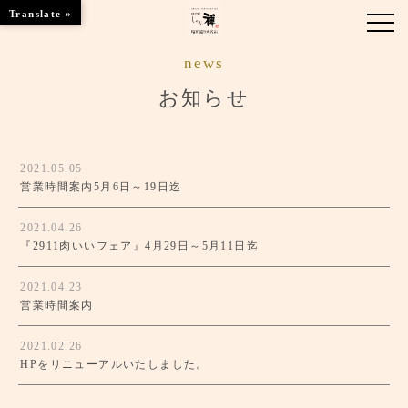
Translate »
news
お知らせ
お知らせ
お品書き
2021.05.05
くつろぎのお部屋
営業時間案内5月6日～19日迄
店舗情報
2021.04.26
『2911肉いいフェア』4月29日～5月11日迄
ご優待
2021.04.23
ブランドトップ
営業時間案内
2021.02.26
ご予約はこちら
HPをリニューアルいたしました。