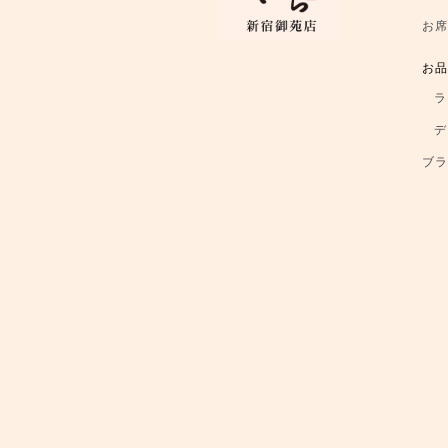
お
お
ラ
デ
ブ