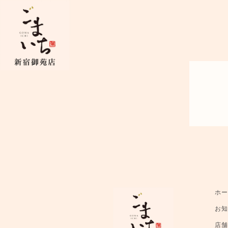
ホ
お
店