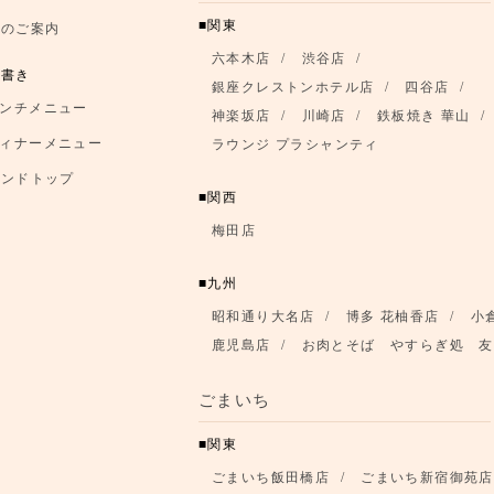
関東
席のご案内
六本木店
渋谷店
品書き
銀座クレストンホテル店
四谷店
ンチメニュー
神楽坂店
川崎店
鉄板焼き 華山
ィナーメニュー
ラウンジ プラシャンティ
ランドトップ
関西
梅田店
九州
昭和通り大名店
博多 花柚香店
小
鹿児島店
お肉とそば やすらぎ処 友
ごまいち
関東
ごまいち飯田橋店
ごまいち新宿御苑店