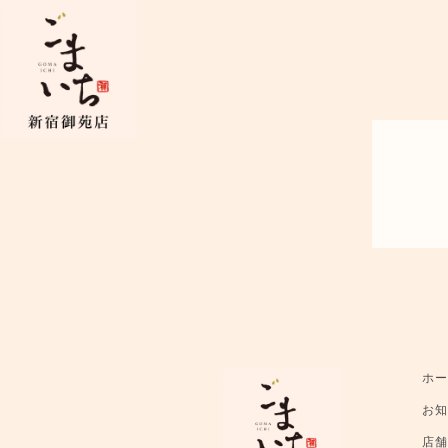
ホ
お
店