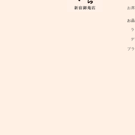
お
お
ラ
デ
ブ