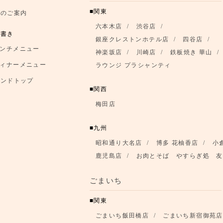
関東
席のご案内
六本木店
渋谷店
品書き
銀座クレストンホテル店
四谷店
ンチメニュー
神楽坂店
川崎店
鉄板焼き 華山
ィナーメニュー
ラウンジ プラシャンティ
ランドトップ
関西
梅田店
九州
昭和通り大名店
博多 花柚香店
小
鹿児島店
お肉とそば やすらぎ処 友
ごまいち
関東
ごまいち飯田橋店
ごまいち新宿御苑店