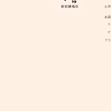
お
お
ラ
デ
ブ