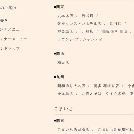
関東
席のご案内
六本木店
渋谷店
品書き
銀座クレストンホテル店
四谷店
ンチメニュー
神楽坂店
川崎店
鉄板焼き 華山
ィナーメニュー
ラウンジ プラシャンティ
ランドトップ
関西
梅田店
九州
昭和通り大名店
博多 花柚香店
小
鹿児島店
お肉とそば やすらぎ処 友
ごまいち
関東
ごまいち飯田橋店
ごまいち新宿御苑店