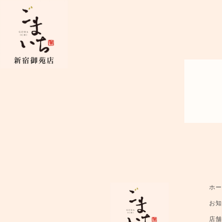
ホ
お
店