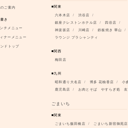
関東
席のご案内
六本木店
渋谷店
品書き
銀座クレストンホテル店
四谷店
ンチメニュー
神楽坂店
川崎店
鉄板焼き 華山
ィナーメニュー
ラウンジ プラシャンティ
ランドトップ
関西
梅田店
九州
昭和通り大名店
博多 花柚香店
小
鹿児島店
お肉とそば やすらぎ処 友
ごまいち
関東
ごまいち飯田橋店
ごまいち新宿御苑店