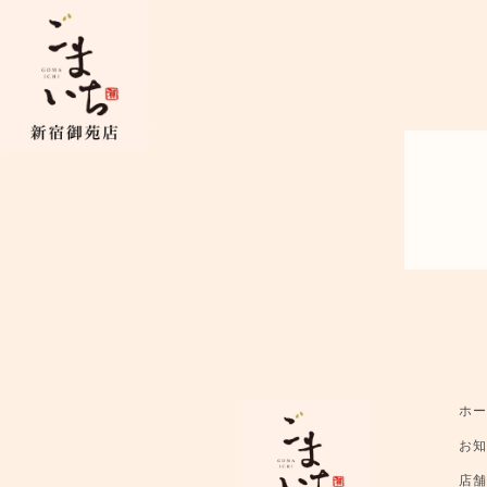
ホ
お
店