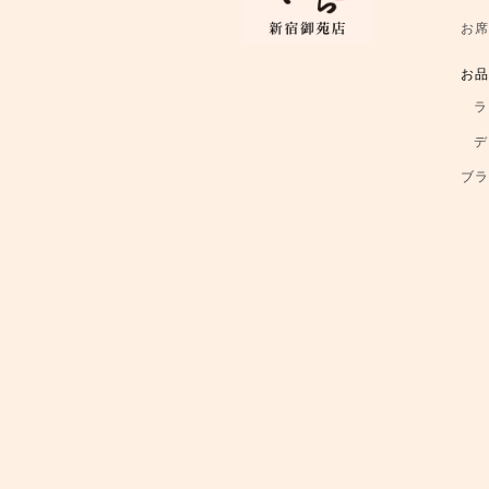
お
お
ラ
デ
ブ