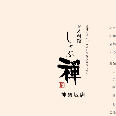
ホ
お
店
く
お
し
テ
季
贅
お
ご