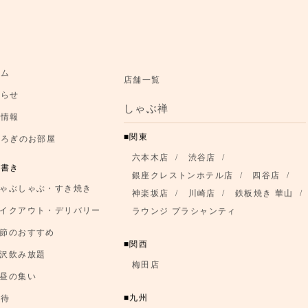
ーム
店舗一覧
知らせ
しゃぶ禅
舗情報
関東
つろぎのお部屋
六本木店
渋谷店
品書き
銀座クレストンホテル店
四谷店
ゃぶしゃぶ・すき焼き
神楽坂店
川崎店
鉄板焼き 華山
イクアウト・デリバリー
ラウンジ プラシャンティ
節のおすすめ
関西
沢飲み放題
梅田店
昼の集い
九州
優待