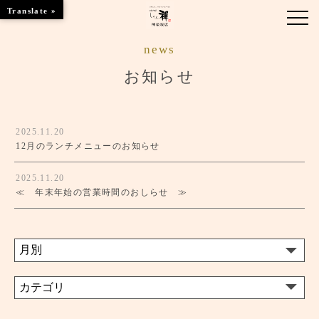
Translate »
news
お知らせ
お知らせ
お品書き
2025.11.20
くつろぎのお部屋
12月のランチメニューのお知らせ
ご優待
2025.11.20
≪ 年末年始の営業時間のおしらせ ≫
店舗情報
ブランドトップ
ご予約はこちら