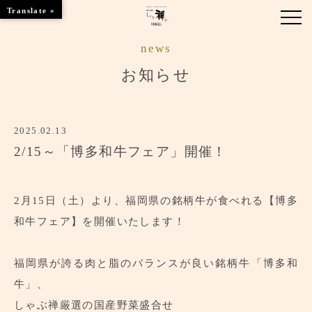
Translate »
news
お知らせ
お知らせ
お品書き
2025.02.13
くつろぎのお部屋
2/15～「博多和牛フェア」開催！
店舗情報
ご優待
2月15日（土）より、福岡県の銘柄牛が食べれる【博多
和牛フェア】を開催いたします！
ブランドトップ
福岡県が誇る肉と脂のバランスが良い銘柄牛「博多和
ご予約はこちら
牛」、
しゃぶ禅厳選の国産野菜盛合せ