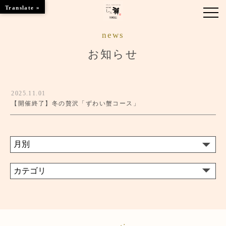
Translate »
news
お知らせ
お知らせ
お品書き
2025.11.01
くつろぎのお部屋
【開催終了】冬の贅沢「ずわい蟹コース」
店舗情報
ご優待
ブランドトップ
ご予約はこちら