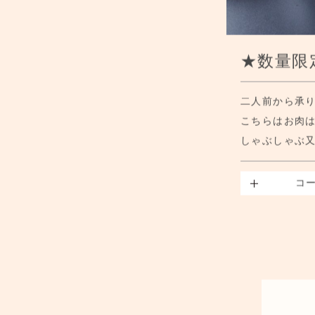
★数量限
二人前から承
こちらはお肉
しゃぶしゃぶ
コ