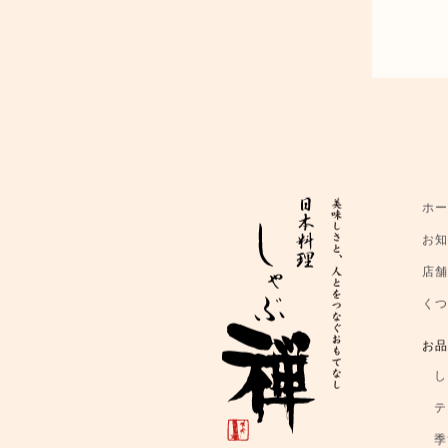
ホ
お
店
く
お
し
テ