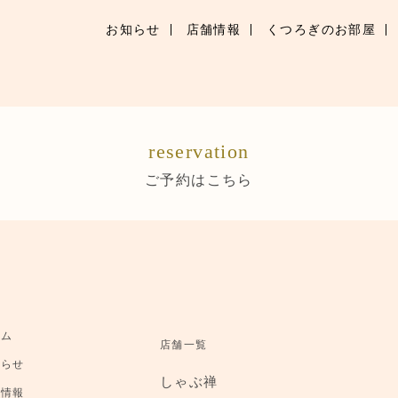
お知らせ
店舗情報
くつろぎのお部屋
お知らせ
お品書き
reservation
くつろぎのお部屋
ご予約はこちら
店舗情報
ご優待
ブランドトップ
ーム
店舗一覧
ご予約はこちら
知らせ
しゃぶ禅
舗情報