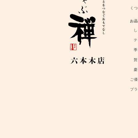
く
お
し
テ
季
贅
慶
ご
ブ