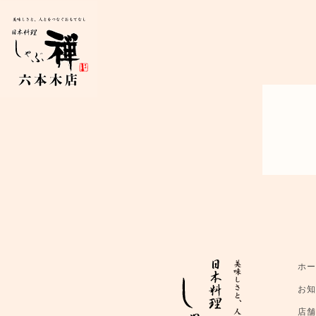
ホ
お
店