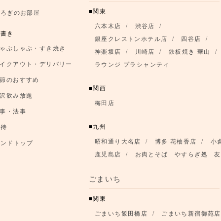
関東
つろぎのお部屋
六本木店
渋谷店
品書き
銀座クレストンホテル店
四谷店
ゃぶしゃぶ・すき焼き
神楽坂店
川崎店
鉄板焼き 華山
イクアウト・デリバリー
ラウンジ プラシャンティ
節のおすすめ
関西
沢飲み放題
梅田店
事・法事
九州
優待
昭和通り大名店
博多 花柚香店
小
ランドトップ
鹿児島店
お肉とそば やすらぎ処 友
ごまいち
関東
ごまいち飯田橋店
ごまいち新宿御苑店