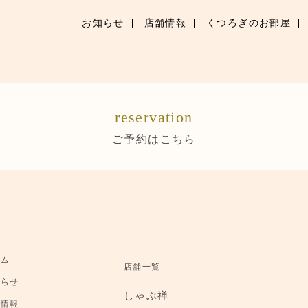
お知らせ
店舗情報
くつろぎのお部屋
お知らせ
お品書き
reservation
くつろぎのお部屋
ご予約はこちら
店舗情報
ご優待
ブランドトップ
ーム
店舗一覧
ご予約はこちら
知らせ
しゃぶ禅
舗情報