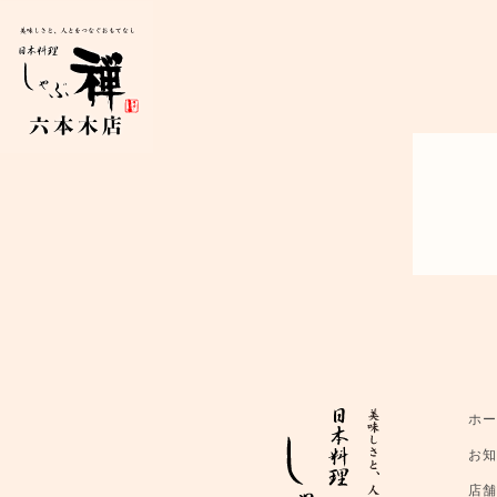
ホ
お
店