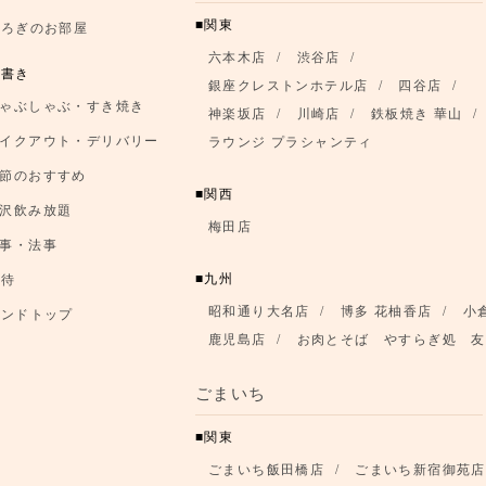
関東
つろぎのお部屋
六本木店
渋谷店
品書き
銀座クレストンホテル店
四谷店
ゃぶしゃぶ・すき焼き
神楽坂店
川崎店
鉄板焼き 華山
イクアウト・デリバリー
ラウンジ プラシャンティ
節のおすすめ
関西
沢飲み放題
梅田店
事・法事
九州
優待
昭和通り大名店
博多 花柚香店
小
ランドトップ
鹿児島店
お肉とそば やすらぎ処 友
ごまいち
関東
ごまいち飯田橋店
ごまいち新宿御苑店