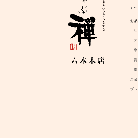
く
お
し
テ
季
贅
慶
ご
ブ