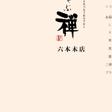
く
お
し
テ
季
贅
慶
ご
ブ