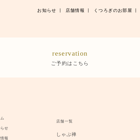
お知らせ
店舗情報
くつろぎのお部屋
お知らせ
お品書き
reservation
くつろぎのお部屋
ご予約はこちら
店舗情報
ご優待
ブランドトップ
ーム
店舗一覧
ご予約はこちら
知らせ
しゃぶ禅
舗情報