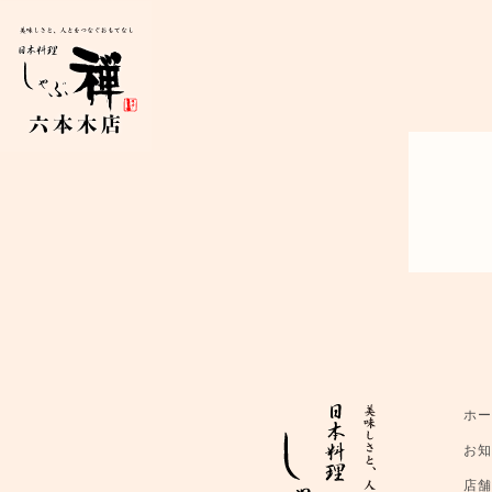
ホ
お
店