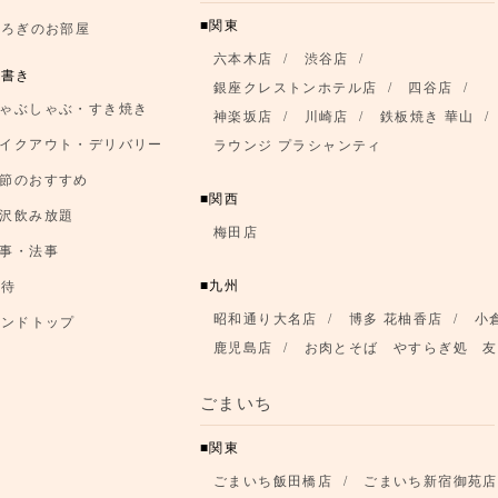
関東
つろぎのお部屋
六本木店
渋谷店
品書き
銀座クレストンホテル店
四谷店
ゃぶしゃぶ・すき焼き
神楽坂店
川崎店
鉄板焼き 華山
イクアウト・デリバリー
ラウンジ プラシャンティ
節のおすすめ
関西
沢飲み放題
梅田店
事・法事
九州
優待
昭和通り大名店
博多 花柚香店
小
ランドトップ
鹿児島店
お肉とそば やすらぎ処 友
ごまいち
関東
ごまいち飯田橋店
ごまいち新宿御苑店