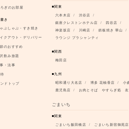
関東
つろぎのお部屋
六本木店
渋谷店
品書き
銀座クレストンホテル店
四谷店
ゃぶしゃぶ・すき焼き
神楽坂店
川崎店
鉄板焼き 華山
イクアウト・デリバリー
ラウンジ プラシャンティ
節のおすすめ
関西
沢飲み放題
梅田店
事・法事
九州
優待
昭和通り大名店
博多 花柚香店
小
ランドトップ
鹿児島店
お肉とそば やすらぎ処 友
ごまいち
関東
ごまいち飯田橋店
ごまいち新宿御苑店