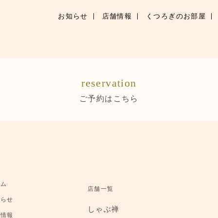
お知らせ
店舗情報
くつろぎのお部屋
お知らせ
お品書き
reservation
くつろぎのお部屋
ご予約はこちら
店舗情報
ご優待
ブランドトップ
ーム
店舗一覧
ご予約はこちら
知らせ
しゃぶ禅
舗情報