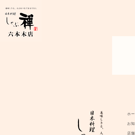
ホ
お
店