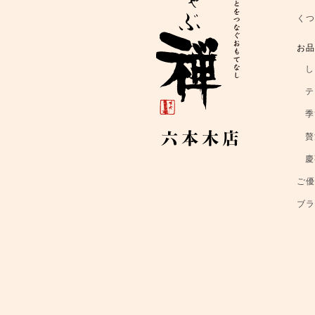
く
お
し
テ
季
贅
慶
ご
ブ