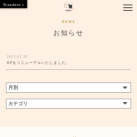
Translate »
news
お知らせ
お知らせ
お品書き
2021.02.26
くつろぎのお部屋
HPをリニューアルいたしました。
店舗情報
ご優待
ブランドトップ
ご予約はこちら