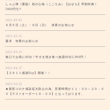
しゃぶ禅《通販》初の心味（こころみ）【おせち】早割特典！
5000円引‼
2021.06.03
６月５日（土）・６日（日） 休業のお知らせ
2021.05.21
週末 休業のお知らせ
2021.05.15
無口でお得に60分！牛すき焼き食べ放題60分2,960円！
2021.04.27
【２９１１感謝Day】開催！！
2021.03.22
★新型コロナ感染拡大防止の為、営業時間が１１：００～２０：０
０【ラストオーダー１９：００】となっております。