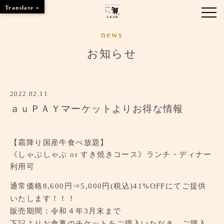
Translate »
news
お知らせ
お知らせ
お品書き
2022.02.11
くつろぎのお部屋
ａｕＰＡＹマーケットよりお得な情報
店舗情報
【霜降り国産牛食べ放題】
ご優待
《しゃぶしゃぶ or すき焼きコース》ランチ・ディナー
利用可
ブランドトップ
通常価格
8,600円⇒
5,000
円
(税込)
41%OFFにてご提供
ご予約はこちら
いたします！！！
販売期間：令和４年3月末まで
下記よりお食事のチケットをご購入いただき、ご購入