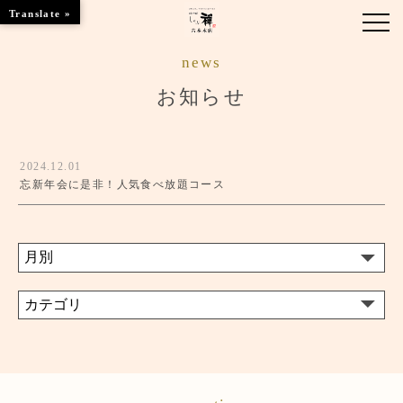
Translate »
news
お知らせ
お知らせ
お品書き
2024.12.01
くつろぎのお部屋
忘新年会に是非！人気食べ放題コース
店舗情報
ご優待
ブランドトップ
ご予約はこちら